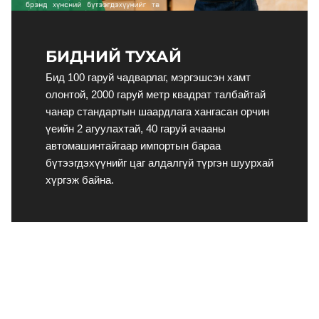
БИДНИЙ ТУХАЙ
Бид 100 гаруй чадварлаг, мэргэшсэн хамт 
олонтой, 2000 гаруй метр квадрат талбайтай 
чанар стандартын шаардлага хангасан орчин 
үеийн 2 агуулахтай, 40 гаруй ачааны 
автомашинтайгаар импортын бараа 
бүтээгдэхүүнийг цаг алдалгүй түргэн шуурхай 
хүргэж байна.