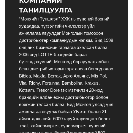
КОМПАНИЙ
ТАНИЛЦУУЛГА
“Мөнхийн Түншлэл” ХХК нь хүнсний бөөний 
худалдаа, түгээлтийн чиглэлээр үйл 
ажиллагаа явуулдаг Монголын томоохон 
дистрибьютер компаниудын нэг юм. Бид 1998 
онд анх бизнесийн гараагаа эхэлсэн билээ. 
2006 онд LOTTE брэндийн бараа 
бүтээгдэхүүнийг Монголд борлуулах албан 
ёсны дистрибьюторын эрх авсан бөгөөд одоо 
Bibica, Makfa, Berrak, Арго Альянс, Mis Pol, 
Vita, Richy, Fortunna, Bambolina, Krakus, 
Kotsam, Tresor Dore гэх мэтчилэн 20-иод 
брэндийн албан ёсны дистрибьютор болон 
өрөгжин тэлсэн билээ. Бид Монгол улсад үйл 
ажиллагаа явуулж байгаа УБ хот болон 21 
аймаг дахь нийт 6000 гаруй харилцагч болох 
 mall, хайпермаркет, супермаркет, хүнсний 