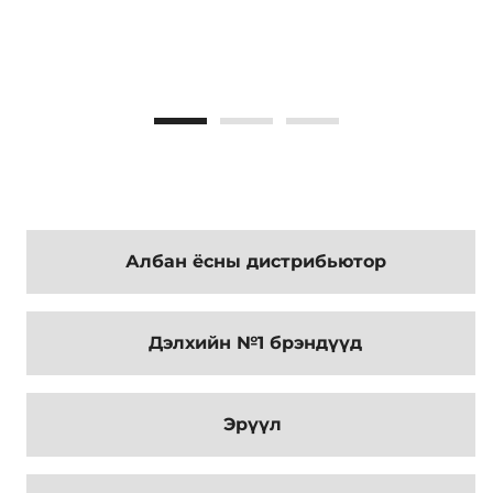
ХОЛБОО БАРИХ
ETUNSHLEL.MN
Албан ёсны дистрибьютор
Дэлхийн №1 брэндүүд
Эрүүл