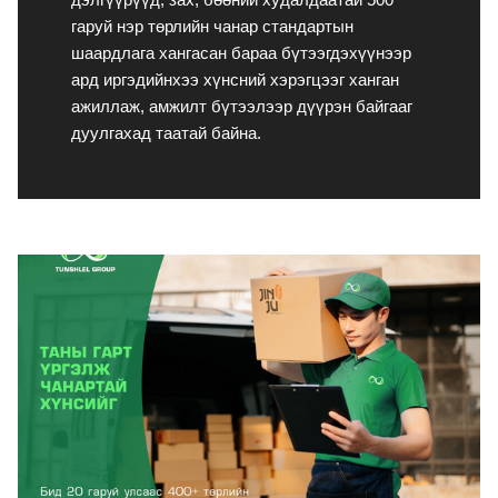
дэлгүүрүүд, зах, бөөний худалдаатай 500 
гаруй нэр төрлийн чанар стандартын 
шаардлага хангасан бараа бүтээгдэхүүнээр 
ард иргэдийнхээ хүнсний хэрэгцээг ханган 
ажиллаж, амжилт бүтээлээр дүүрэн байгааг 
дуулгахад таатай байна. 